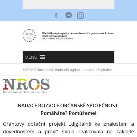
MENU
SSPCG Příbram
Digitálně ke znalostem, dovednostem a praxi
/
O škole
/
Projekty a dotace
/
NADACE ROZVOJE OBČANSKÉ SPOLEČNOSTI
Pomáháte? Pomůžeme!
Grantový dotační projekt „digitálně ke znalostem a
dovednostem a praxi“ škola realizovala na základě