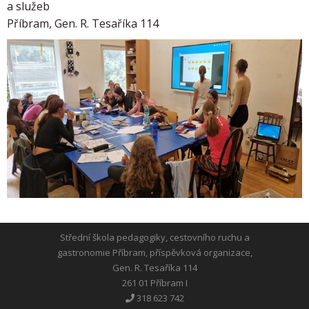
a služeb
Příbram, Gen. R. Tesaříka 114
Střední škola pedagogiky, cestovního ruchu a
gastronomie Příbram, příspěvková organizace,
Gen. R. Tesaříka 114
261 01 Příbram I
318 623 742