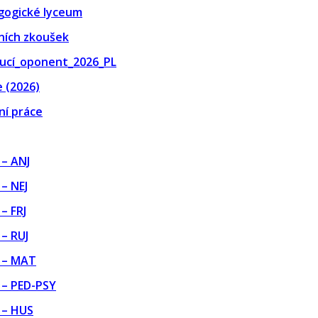
gogické lyceum
ních zkoušek
oucí_oponent_2026_PL
e (2026)
ní práce
 – ANJ
– NEJ
– FRJ
– RUJ
Z – MAT
 – PED-PSY
 – HUS