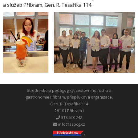
a služeb Příbram, Gen. R. Tesaříka 114
Střední škola pedagogiky, cestovního ruchu a
gastronomie Příbram, příspěvková organizace,
Gen. R. Tesaříka 114
261 01 Příbram I
318 623 742
info@sspcg.cz
/