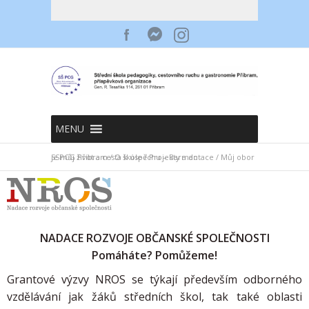
MENU
SSPCG Příbram
Můj obor je můj život a cesta k úspěchu – Barman
/
O škole
/
Projekty a dotace
/
NADACE ROZVOJE OBČANSKÉ SPOLEČNOSTI
Pomáháte? Pomůžeme!
Grantové výzvy NROS se týkají především odborného
vzdělávání jak žáků středních škol, tak také oblasti