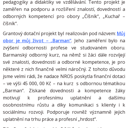
pedagogiky a didaktiky ve vzdělávání. Tento projekt je
zaměřen na podporu a rozšíření znalostí, dovedností a
odborných kompetencí pro obory „Číšník“, „Kuchař –
číšník“.
Grantový dotační projekt byl realizován pod názvem:
Můj
obor je můj život –
„Barman“
. Jeho zaměření bylo na
zvýšení odbornosti profese ve studovaném oboru.
Barmanský odborný kurz, na němž si žáci dále rozvíjejí
své znalosti, dovednosti a odborné kompetence, je pro
některé z nich finančně velmi náročný. Z tohoto důvodu
jsme velmi rádi, že nadace NROS poskytla finanční dotaci
– ve výši 45 000, 00 Kč – na kurz s odbornou tématikou
„Barman“. Získané dovednosti a kompetence žáky
motivují k profesnímu uplatnění a dalšímu
osobnostnímu růstu a díky komunikaci s klienty i k
sociálnímu rozvoji. Podporuje rovněž významně jejich
uplatnění na trhu práce a profesní „hrdost“.