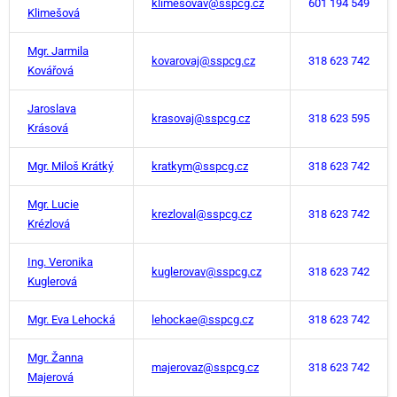
klimesovav@sspcg.cz
601 194 549
Klimešová
Mgr. Jarmila
kovarovaj@sspcg.cz
318 623 742
Kovářová
Jaroslava
krasovaj@sspcg.cz
318 623 595
Krásová
Mgr. Miloš Krátký
kratkym@sspcg.cz
318 623 742
Mgr. Lucie
krezloval@sspcg.cz
318 623 742
Krézlová
Ing. Veronika
kuglerovav@sspcg.cz
318 623 742
Kuglerová
Mgr. Eva Lehocká
lehockae@sspcg.cz
318 623 742
Mgr. Žanna
majerovaz@sspcg.cz
318 623 742
Majerová