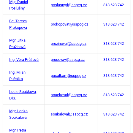
Mgr. Daniel
poslusnyd@sspcg.cz
318 623 742
Poslušný
Bc. Tereza
prokopovat@sspcg.cz
318 623 742
Prokopová
Mgr. Jitka
pruzinovaj@sspcg.cz
318 623 742
Pružinová
Ing. Věra Průšová
prusovav@sspcg.cz
318 623 742
Ing. Milan
pucalkam@sspcg.cz
318 623 742
Pučálka
Lucie Součková,
souckoval@sspcg.cz
318 623 742
DiS.
Mgr. Lenka
soukaloval@sspcg.cz
318 623 742
Soukalová
Mgr. Petra