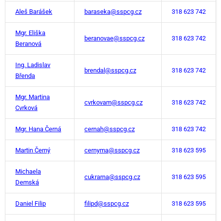
Aleš Barášek
baraseka@sspcg.cz
318 623 742
Mgr. Eliška
beranovae@sspcg.cz
318 623 742
Beranová
Ing. Ladislav
brendal@sspcg.cz
318 623 742
Břenda
Mgr. Martina
cvrkovam@sspcg.cz
318 623 742
Cvrková
Mgr. Hana Černá
cernah@sspcg.cz
318 623 742
Martin Černý
cernyma@sspcg.cz
318 623 595
Michaela
cukrarna@sspcg.cz
318 623 595
Demská
Daniel Filip
filipd@sspcg.cz
318 623 595