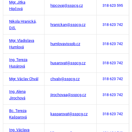
Mgr. Jitka
hipcovaj@sspcg.cz
318 623 595
Hipčová
Nikola Hranická,
hranickan@sspcg.cz
318 623 742
DiS.
Mgr. Vladislava
humlovavisspb.cz
318 623 742
Humlová
Ing. Tereza
husarovat@sspcg.cz
318 623 742
Husárová
Mgr. Václav Chvál
chvalv@sspcg.cz
318 623 742
Ing. Alena
jirochovaa@sspcg.cz
318 623 742
Jirochová
Bc. Tereza
kasparovat@sspcg.cz
318 623 742
Kašparová
Ing. Václava