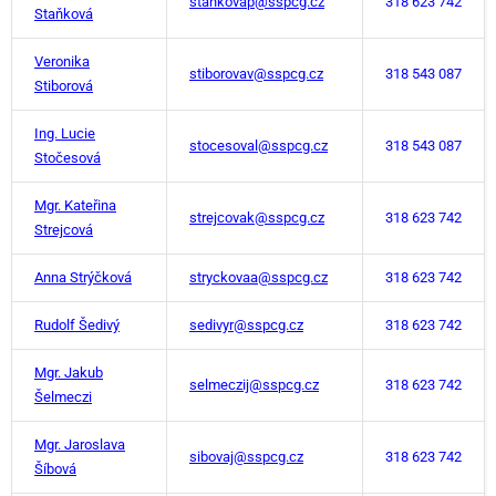
stankovap@sspcg.cz
318 623 742
Staňková
Veronika
stiborovav@sspcg.cz
318 543 087
Stiborová
Ing. Lucie
stocesoval@sspcg.cz
318 543 087
Stočesová
Mgr. Kateřina
strejcovak@sspcg.cz
318 623 742
Strejcová
Anna Strýčková
stryckovaa@sspcg.cz
318 623 742
Rudolf Šedivý
sedivyr@sspcg.cz
318 623 742
Mgr. Jakub
selmeczij@sspcg.cz
318 623 742
Šelmeczi
Mgr. Jaroslava
sibovaj@sspcg.cz
318 623 742
Šíbová