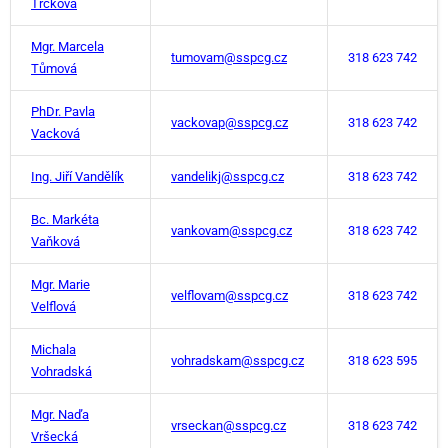
Trčková
Mgr. Marcela
tumovam@sspcg.cz
318 623 742
Tůmová
PhDr. Pavla
vackovap@sspcg.cz
318 623 742
Vacková
Ing. Jiří Vandělík
vandelikj@sspcg.cz
318 623 742
Bc. Markéta
vankovam@sspcg.cz
318 623 742
Vaňková
Mgr. Marie
velflovam@sspcg.cz
318 623 742
Velflová
Michala
vohradskam@sspcg.cz
318 623 595
Vohradská
Mgr. Naďa
vrseckan@sspcg.cz
318 623 742
Vršecká