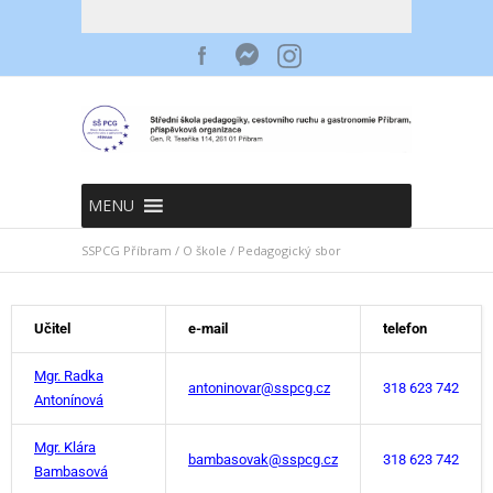
MENU
SSPCG Příbram
/
O škole
/
Pedagogický sbor
Učitel
e-mail
telefon
Mgr. Radka
antoninovar@sspcg.cz
318 623 742
Antonínová
Mgr. Klára
bambasovak@sspcg.cz
318 623 742
Bambasová