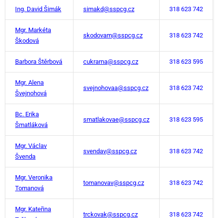
Ing. David Šimák
simakd@sspcg.cz
318 623 742
Mgr. Markéta
skodovam@sspcg.cz
318 623 742
Škodová
Barbora Štěrbová
cukrarna@sspcg.cz
318 623 595
Mgr. Alena
svejnohovaa@sspcg.cz
318 623 742
Švejnohová
Bc. Erika
smatlakovae@sspcg.cz
318 623 595
Šmatláková
Mgr. Václav
svendav@sspcg.cz
318 623 742
Švenda
Mgr. Veronika
tomanovav@sspcg.cz
318 623 742
Tomanová
Mgr. Kateřina
trckovak@sspcg.cz
318 623 742