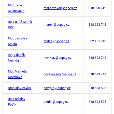
Mgr. Jana
malinovskaj@sspcg.cz
318 623 742
Malinovská
Bc. Lukáš Marek,
marekl@sspcg.cz
318 623 742
DiS.
Mgr. Jaroslav
melsaj@sspcg.cz
602 161 818
Melša
Ing. Zdeněk
nevrklaz@sspcg.cz
318 623 742
Nevrkla
Mgr. Markéta
novakovam@sspcg.cz
318 623 742
Nováková
Stanislav Pavlyk
pavlyks@sspcg.cz
318 623 595
Bc. Ladislav
petrikl@sspcg.cz
318 623 595
Petřík