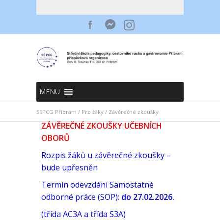
MENU
SSPCG Příbram
/
Pro žáky
/
Závěrečné zkoušky
ZÁVĚREČNÉ ZKOUŠKY UČEBNÍCH
OBORŮ
Rozpis žáků u závěrečné zkoušky –
bude upřesněn
Termín odevzdání Samostatné
odborné práce (SOP):
do 27.02.2026.
(třída AC3A a třída S3A)