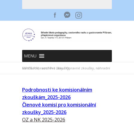
MENU
SSPCG Příbram
Opravné zkoušky, náhradní klasifikace, rozdílové zkoušky
/
Pro žáky
/
Podrobnosti ke komisionálním
zkouškám_2025-2026
Členové komisí pro komisionální
zkoušky_2025-2026
OZ a NK 2025-2026