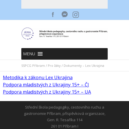
MENU
SSPCG Příbram
/
Pro žáky
/
Dokumenty – Lex Ukrajina
Metodika k zákonu Lex Ukrajina
Podpora mladistvých z Ukrajiny 15+ – ČJ
Podpora mladistvých z Ukrajiny 15+ – UA
Střední škola pedagogiky, cestovního ruchu a
gastronomie Příbram, příspěvková organizace,
Gen. R. Tesaříka 114
261 01 Příbram I