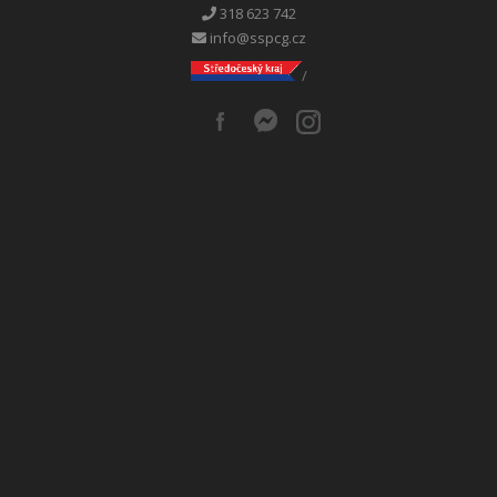
318 623 742
info@sspcg.cz
/