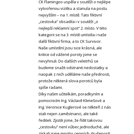
CK Flamingoo uspěla v soutěži o nejlépe
vytvořenou vizitku a stanula na postu
nejvyšším – na 1. místě. Tato fiktivní
„cestovka“ obsadila i v soutěži „o
nejlepší reklamní spot“ 2. místo. V této
kategorii se na 3. místě umístila i naše
další fiktivní firma, a to CK Survivor.
Naše umístění jsou sice krásná, ale
kritice od vážené poroty jsme se
nevyhnuli. Do dalších veletrhů se
budeme snažit odstranit nedostatky a
naopak z nich uděláme naše přednosti,
protože některá slova porotců byla
spíše radami.
Díky našim učitelkám, poradkyním a
pomocnicím Ing. Václavě Klimešové a
Ing. Veronice Kuglerové se někteří z nás
stali nejen zaměstnanci, ale také
řediteli. Zjistili jsme, že řídit takovou
„cestovku“ není vůbec jednoduché, ale
získali jsme mnoho cenných zkušeností,