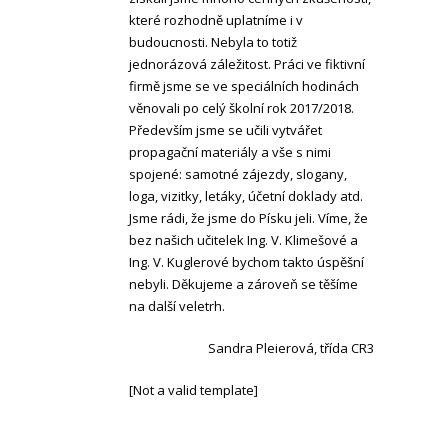
které rozhodně uplatníme i v
budoucnosti. Nebyla to totiž
jednorázová záležitost. Práci ve fiktivní
firmě jsme se ve speciálních hodinách
věnovali po celý školní rok 2017/2018.
Především jsme se učili vytvářet
propagační materiály a vše s nimi
spojené: samotné zájezdy, slogany,
loga, vizitky, letáky, účetní doklady atd.
Jsme rádi, že jsme do Písku jeli. Víme, že
bez našich učitelek Ing. V. Klimešové a
Ing. V. Kuglerové bychom takto úspěšní
nebyli. Děkujeme a zároveň se těšíme
na další veletrh.
Sandra Pleierová, třída CR3
[Not a valid template]