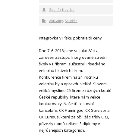
Zdeněk Nevrkla
Aktuality
,
Soutěže
Integrovka v Písku pobrala tři ceny
Dne 7. 6. 2018 jsme se jako žáci a
zároveň zástupci Integrované střední
školy v Příbrami zúčastnili Píseckého
veletrhu fiktivních firem.
Konkurence firem na 24. ročníku
veletrhu byla opravdu veliká. Slovem
veliká myslíme 25 firem z různých koutů
České republiky, které nám velice
konkurovaly. Naše tři cestovní
kanceláře: CK Flamingoo, CK Survivor a
CK Curious, které založili žáci třídy CR3,
přivezly domů celkem 3 diplomy v
nejrůznějších kategoriích.