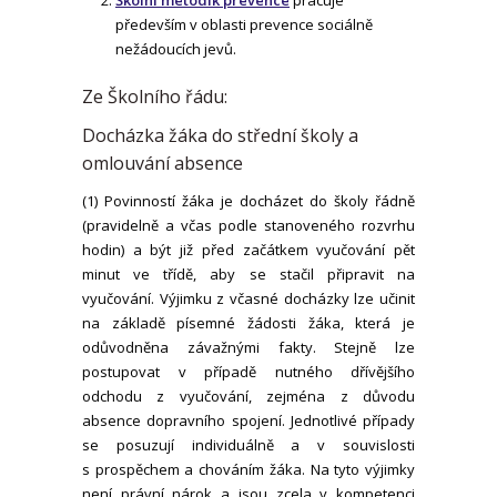
především v oblasti prevence sociálně
nežádoucích jevů.
Ze Školního řádu:
Docházka žáka do střední školy a
omlouvání absence
(1) Povinností žáka je docházet do školy řádně
(pravidelně a včas podle stanoveného rozvrhu
hodin) a být již před začátkem vyučování pět
minut ve třídě, aby se stačil připravit na
vyučování. Výjimku z včasné docházky lze učinit
na základě písemné žádosti žáka, která je
odůvodněna závažnými fakty. Stejně lze
postupovat v případě nutného dřívějšího
odchodu z vyučování, zejména z důvodu
absence dopravního spojení. Jednotlivé případy
se posuzují individuálně a v souvislosti
s prospěchem a chováním žáka. Na tyto výjimky
není právní nárok a jsou zcela v kompetenci