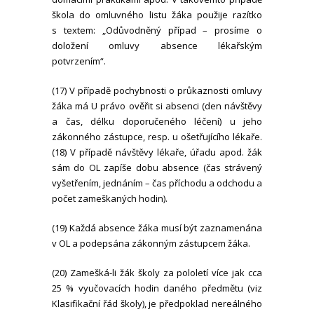
škola do omluvného listu žáka použije razítko
s textem: „Odůvodněný případ – prosíme o
doložení omluvy absence lékařským
potvrzením“.
(17) V případě pochybnosti o průkaznosti omluvy
žáka má U právo ověřit si absenci (den návštěvy
a čas, délku doporučeného léčení) u jeho
zákonného zástupce, resp. u ošetřujícího lékaře.
(18) V případě návštěvy lékaře, úřadu apod. žák
sám do OL zapíše dobu absence (čas strávený
vyšetřením, jednáním – čas příchodu a odchodu a
počet zameškaných hodin).
(19) Každá absence žáka musí být zaznamenána
v OL a podepsána zákonným zástupcem žáka.
(20) Zamešká-li žák školy za pololetí více jak cca
25 % vyučovacích hodin daného předmětu (viz
Klasifikační řád školy), je předpoklad nereálného