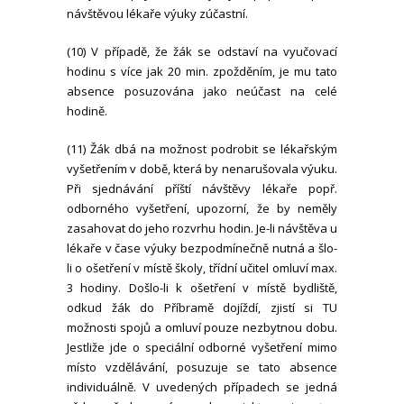
návštěvou lékaře výuky zúčastní.
(10) V případě, že žák se odstaví na vyučovací
hodinu s více jak 20 min. zpožděním, je mu tato
absence posuzována jako neúčast na celé
hodině.
(11) Žák dbá na možnost podrobit se lékařským
vyšetřením v době, která by nenarušovala výuku.
Při sjednávání příští návštěvy lékaře popř.
odborného vyšetření, upozorní, že by neměly
zasahovat do jeho rozvrhu hodin. Je-li návštěva u
lékaře v čase výuky bezpodmínečně nutná a šlo-
li o ošetření v místě školy, třídní učitel omluví max.
3 hodiny. Došlo-li k ošetření v místě bydliště,
odkud žák do Příbramě dojíždí, zjistí si TU
možnosti spojů a omluví pouze nezbytnou dobu.
Jestliže jde o speciální odborné vyšetření mimo
místo vzdělávání, posuzuje se tato absence
individuálně. V uvedených případech se jedná