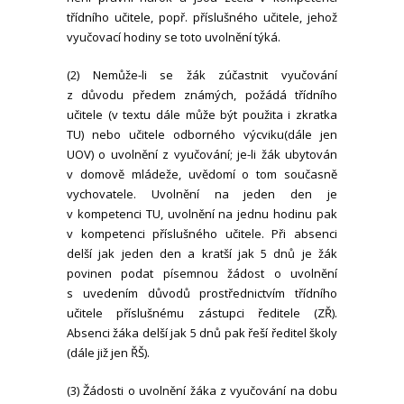
třídního učitele, popř. příslušného učitele, jehož
vyučovací hodiny se toto uvolnění týká.
(2) Nemůže-li se žák zúčastnit vyučování
z důvodu předem známých, požádá třídního
učitele (v textu dále může být použita i zkratka
TU) nebo učitele odborného výcviku(dále jen
UOV) o uvolnění z vyučování; je-li žák ubytován
v domově mládeže, uvědomí o tom současně
vychovatele. Uvolnění na jeden den je
v kompetenci TU, uvolnění na jednu hodinu pak
v kompetenci příslušného učitele. Při absenci
delší jak jeden den a kratší jak 5 dnů je žák
povinen podat písemnou žádost o uvolnění
s uvedením důvodů prostřednictvím třídního
učitele příslušnému zástupci ředitele (ZŘ).
Absenci žáka delší jak 5 dnů pak řeší ředitel školy
(dále již jen ŘŠ).
(3) Žádosti o uvolnění žáka z vyučování na dobu