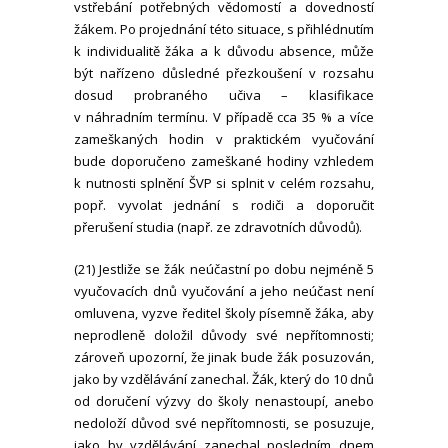
vstřebání potřebných vědomostí a dovedností
žákem. Po projednání této situace, s přihlédnutím
k individualitě žáka a k důvodu absence, může
být nařízeno důsledné přezkoušení v rozsahu
dosud probraného učiva – klasifikace
v náhradním termínu. V případě cca 35 % a více
zameškaných hodin v praktickém vyučování
bude doporučeno zameškané hodiny vzhledem
k nutnosti splnění ŠVP si splnit v celém rozsahu,
popř. vyvolat jednání s rodiči a doporučit
přerušení studia (např. ze zdravotních důvodů).
(21) Jestliže se žák neúčastní po dobu nejméně 5
vyučovacích dnů vyučování a jeho neúčast není
omluvena, vyzve ředitel školy písemně žáka, aby
neprodleně doložil důvody své nepřítomnosti;
zároveň upozorní, že jinak bude žák posuzován,
jako by vzdělávání zanechal. Žák, který do 10 dnů
od doručení výzvy do školy nenastoupí, anebo
nedoloží důvod své nepřítomnosti, se posuzuje,
jako by vzdělávání zanechal posledním dnem