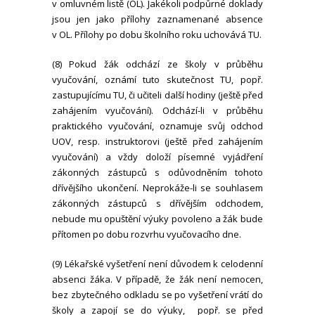
v omluvném listě (OL). Jakékoli podpůrné doklady
jsou jen jako přílohy zaznamenané absence
v OL. Přílohy po dobu školního roku uchovává TU.
(8) Pokud žák odchází ze školy v průběhu
vyučování, oznámí tuto skutečnost TU, popř.
zastupujícímu TU, či učiteli další hodiny (ještě před
zahájením vyučování). Odchází-li v průběhu
praktického vyučování, oznamuje svůj odchod
UOV, resp. instruktorovi (ještě před zahájením
vyučování) a vždy doloží písemné vyjádření
zákonných zástupců s odůvodněním tohoto
dřívějšího ukončení. Neprokáže-li se souhlasem
zákonných zástupců s dřívějším odchodem,
nebude mu opuštění výuky povoleno a žák bude
přítomen po dobu rozvrhu vyučovacího dne.
(9) Lékařské vyšetření není důvodem k celodenní
absenci žáka. V případě, že žák není nemocen,
bez zbytečného odkladu se po vyšetření vrátí do
školy a zapojí se do výuky, popř. se před