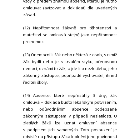
vždy o předem známou absenci, kterou je nutno
omlouvat (avizovat a dokládat) dle uvedených
zásad.
(12) Nepřítomnost žákyně pro těhotenství a
mateřství se omlouvá stejně jako nepřítomnost
pro nemoc.
(13) Onemocní-li žák nebo některá z osob, s nimiž
žák bydlí nebo je v trvalém styku, přenosnou
nemocí, oznámí to žák, a jde-li o nezletilého, jeho
zákonný zástupce, popřípadě vychovatel, ihned
řediteli školy.
(14) Absence, které nepřesáhly 3 dny, žák
omlouvá – dokládá buďto lékařským potvrzením,
nebo odůvodněním absence podepsané
zákonným zástupcem v případě nezletilosti. U
zletilých žáků lze uznat omluvení absence
s podpisem jich samotných. Toto posouzení je
odvislé na přístupu žáka k plnění jeho povinností