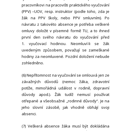
pracovníkovi na pracovišti praktického vyučování
(PPV) –UOV, resp. instruktor (podle toho, zda je
žák na PPV školy, nebo PPV smluvním). Po
návratu z takovéto absence je potřeba veškeré
omluvy doložit v písemné formě TU, a to ihned
první den svého návratu do vyučování před
1. vyučovací hodinou. Neomluví-li se žák
uvedeným způsobem, považují se zameškané
hodiny za neomluvené. Pozdní doložení nebude
zohledněno.
(6) Nepřítomnost na vyučování se omlouvá jen ze
závažných důvodů (nemoc žáka, zdravotní
potíže, mimořádná událost v rodině, dopravní
důvody apod.). Žák tudíž nemusí používat
otřepané a všeobsažné „rodinné důvody“. Je na
jeho slovní zásobě, jak vhodně obhájí svoji
absenci.
(7) Veškerá absence žáka musí být dokládána