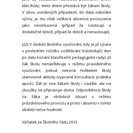
této lhůty; tímto dnem přestává být žákem školy.
V obou uvedených případech, do data odeslání
výzvy, je mu však veškerá absence posouzena
jako neomluvená (případ že nastoupí a
dodatečně doloží, případ že doloží a nenastoupí).
(22) V období školního vyučování, kdy je již výuka
v posledním ročníku vzdělávání (následující den
po datu konání klasifikační pedagogické rady), již
žák školu nenavštěvuje v režimu pravidelného
vyučování, pokud nekoná ředitelem školy
stanovené aktivity (vypsané konzultace, praktika
apod.). Žák je sice žákem školy i nadále, ale na
zkoušky se připravuje doma. Odpovědnost školy
za žáka je obdobná situaci v režimu
prázdninového provozu a proto i absenci v tomto
období nelze hodnotit.
Výňatek ze Školního řádu 2013