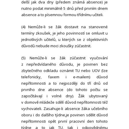
delší jak dva dny (předem známá absence) je
nutno podat minimálně 5 dnů před prvním dnem
absence a to písemnou formou třídnímu učiteli.
(4) Nemůže-li se žák dostavit na stanovené
termíny zkoušek, je jeho povinností se omluvit u
jednotlivých učitelů, u kterých se z objektivních
důvodů nebude moci zkoušky zúčastnit.
(5) Nemůže-li se žák zúčastnit vyučování
z nepředvídaného důvodu, je povinen bez
zbytečného odkladu oznámit TU nebo UOV (lze
telefonicky, faxem i e-mailem) důvod
nepřítomnosti a to nejpozději do tří dnů od
prvního dne absence (do tohoto počtu se
započítávají i volné dny). Žák ubytovaný
v domově mládeže sdělí důvod nepřítomnosti též
vychovateli. Zasahuje-li absence žáka učebního
oboru i do dalšího týdne,je povinen sdělit důvod
nepřítomnosti opět první pracovní den tohoto
týdne a to jak TU, tak i odpovědnému