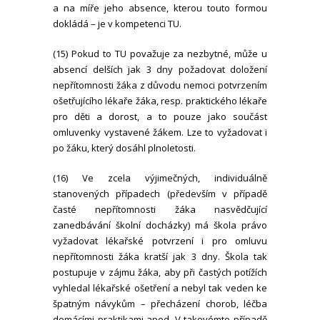
a na míře jeho absence, kterou touto formou
dokládá – je v kompetenci TU.
(15) Pokud to TU považuje za nezbytné, může u
absencí delších jak 3 dny požadovat doložení
nepřítomnosti žáka z důvodu nemoci potvrzením
ošetřujícího lékaře žáka, resp. praktického lékaře
pro děti a dorost, a to pouze jako součást
omluvenky vystavené žákem. Lze to vyžadovat i
po žáku, který dosáhl plnoletosti.
(16) Ve zcela výjimečných, individuálně
stanovených případech (především v případě
časté nepřítomnosti žáka nasvědčující
zanedbávání školní docházky) má škola právo
vyžadovat lékařské potvrzení i pro omluvu
nepřítomnosti žáka kratší jak 3 dny. Škola tak
postupuje v zájmu žáka, aby při častých potížích
vyhledal lékařské ošetření a nebyl tak veden ke
špatným návykům – přecházení chorob, léčba
domácími praktikami apod. V takovémto případě