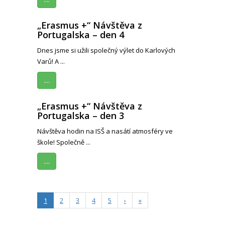
„Erasmus +“ Návštěva z
Portugalska – den 4
Dnes jsme si užili společný výlet do Karlových
Varů! A ...
....
„Erasmus +“ Návštěva z
Portugalska – den 3
Návštěva hodin na ISŠ a nasátí atmosféry ve
škole! Společně ...
....
1
2
3
4
5
›
»