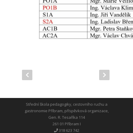
Střední škola pedagogiky, cestovního ruchu a
gastronomie Příbram, příspěvková organizace,
Gen. R. Tesaříka 114
261 01 Příbram I
318 623 742