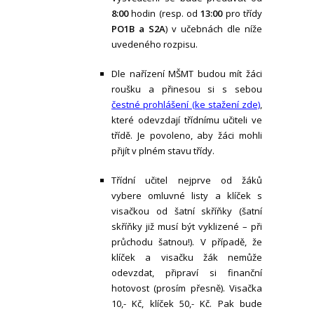
8:00
hodin (resp. od
13:00
pro třídy
PO1B a S2A
) v učebnách dle níže
uvedeného rozpisu.
Dle nařízení MŠMT budou mít žáci
roušku a přinesou si s sebou
čestné prohlášení (ke stažení zde)
,
které odevzdají třídnímu učiteli ve
třídě. Je povoleno, aby žáci mohli
přijít v plném stavu třídy.
Třídní učitel nejprve od žáků
vybere omluvné listy a klíček s
visačkou od šatní skříňky (šatní
skříňky již musí být vyklizené – při
průchodu šatnou!). V případě, že
klíček a visačku žák nemůže
odevzdat, připraví si finanční
hotovost (prosím přesně). Visačka
10,- Kč, klíček 50,- Kč. Pak bude