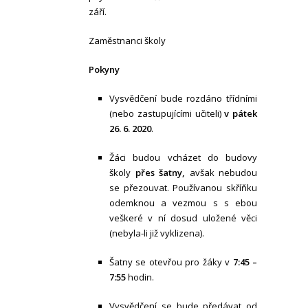
září.
Zaměstnanci školy
Pokyny
Vysvědčení bude rozdáno třídními
(nebo zastupujícími učiteli)
v pátek
26. 6. 2020
.
Žáci budou vcházet do budovy
školy
přes šatny,
avšak nebudou
se přezouvat. Používanou skříňku
odemknou a vezmou s s ebou
veškeré v ní dosud uložené věci
(nebyla-li již vyklizena).
Šatny se otevřou pro žáky v
7:45 –
7:55
hodin.
Vysvědčení se bude předávat od