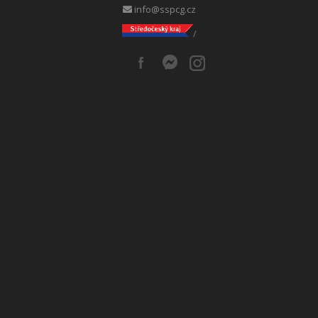
info@sspcg.cz
/