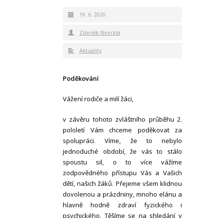
19. 6. 2020
Zdeněk Nevrkla
Aktuality
Poděkování
Vážení rodiče a milí žáci,
v závěru tohoto zvláštního průběhu 2.
pololetí Vám chceme poděkovat za
spolupráci. Víme, že to nebylo
jednoduché období, že vás to stálo
spoustu sil, o to více vážíme
zodpovědného přístupu Vás a Vašich
dětí, našich žáků. Přejeme všem klidnou
dovolenou a prázdniny, mnoho elánu a
hlavně hodně zdraví fyzického i
psychického. Těšíme se na shledání v