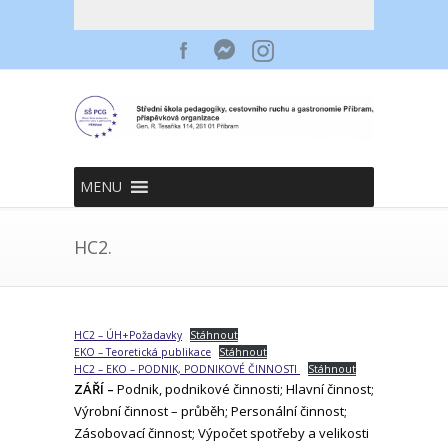
MENU
HC2.
HC2 – ÚH+Požadavky
Stáhnout
EKO – Teoretická publikace
Stáhnout
HC2 – EKO – PODNIK, PODNIKOVÉ ČINNOSTI
Stáhnout
ZÁŘÍ –
Podnik, podnikové činnosti; Hlavní činnost;
Výrobní činnost – průběh; Personální činnost;
Zásobovací činnost; Výpočet spotřeby a velikosti