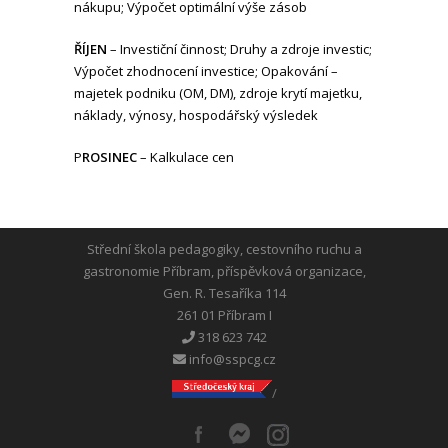
nákupu; Výpočet optimální výše zásob
ŘÍJEN
– Investiční činnost; Druhy a zdroje investic;
Výpočet zhodnocení investice; Opakování –
majetek podniku (OM, DM), zdroje krytí majetku,
náklady, výnosy, hospodářský výsledek
P
ROSINEC
– Kalkulace cen
Střední škola pedagogiky, cestovního ruchu a
gastronomie Příbram, příspěvková organizace,
Gen. R. Tesaříka 114
261 01 Příbram I
318 623 742
info@sspcg.cz
/