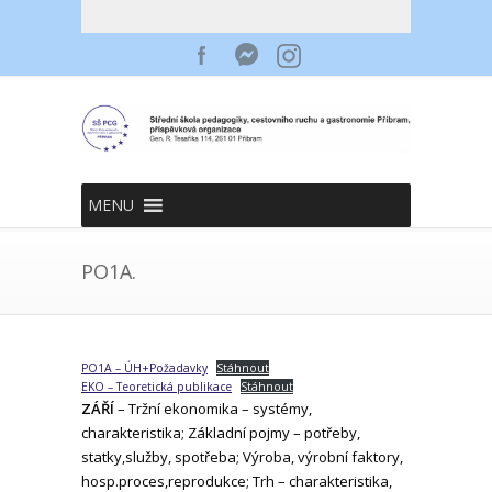
MENU
PO1A.
PO1A – ÚH+Požadavky
Stáhnout
EKO – Teoretická publikace
Stáhnout
ZÁŘÍ
– Tržní ekonomika – systémy,
charakteristika; Základní pojmy – potřeby,
statky,služby, spotřeba; Výroba, výrobní faktory,
hosp.proces,reprodukce; Trh – charakteristika,