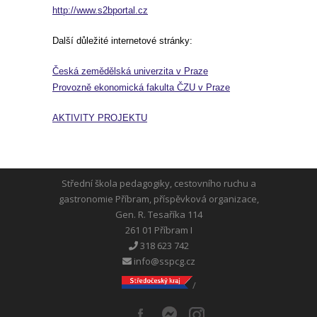
http://www.s2bportal.cz
Další důležité internetové stránky:
Česká zemědělská univerzita v Praze
Provozně ekonomická fakulta ČZU v Praze
AKTIVITY PROJEKTU
Střední škola pedagogiky, cestovního ruchu a
gastronomie Příbram, příspěvková organizace,
Gen. R. Tesaříka 114
261 01 Příbram I
318 623 742
info@sspcg.cz
/