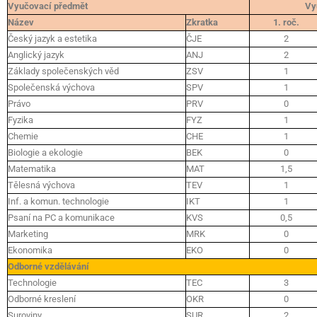
Vyučovací předmět
Vy
Název
Zkratka
1. roč.
Český jazyk a estetika
ČJE
2
Anglický jazyk
ANJ
2
Základy společenských věd
ZSV
1
Společenská výchova
SPV
1
Právo
PRV
0
Fyzika
FYZ
1
Chemie
CHE
1
Biologie a ekologie
BEK
0
Matematika
MAT
1,5
Tělesná výchova
TEV
1
Inf. a komun. technologie
IKT
1
Psaní na PC a komunikace
KVS
0,5
Marketing
MRK
0
Ekonomika
EKO
0
Odborné vzdělávání
Technologie
TEC
3
Odborné kreslení
OKR
0
Suroviny
SUR
2