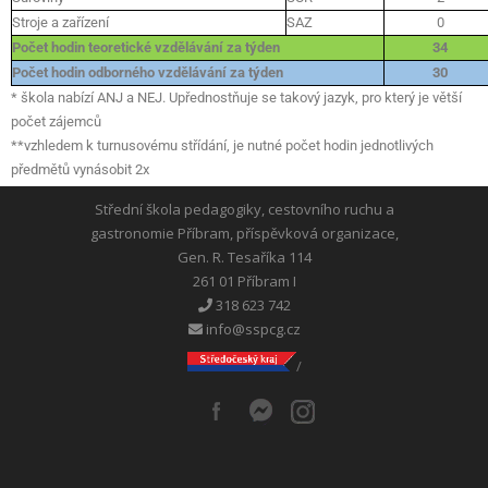
Stroje a zařízení
SAZ
0
Počet hodin teoretické vzdělávání za týden
34
Počet hodin odborného vzdělávání za týden
30
* škola nabízí ANJ a NEJ. Upřednostňuje se takový jazyk, pro který je větší
počet zájemců
**vzhledem k turnusovému střídání, je nutné počet hodin jednotlivých
předmětů vynásobit 2x
Střední škola pedagogiky, cestovního ruchu a
gastronomie Příbram, příspěvková organizace,
Gen. R. Tesaříka 114
261 01 Příbram I
318 623 742
info@sspcg.cz
/