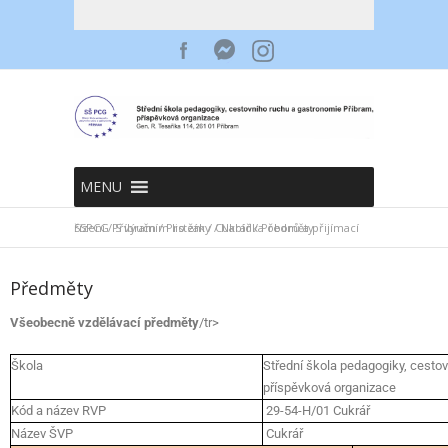
MENU
SSPCG Příbram
Nabídka oborů a přijímací řízení
/
S výučním listem
/
Pro žáky
/
/
Cukrář
/
Předměty
Předměty
Všeobecně vzdělávací předměty
/tr>
Škola
Střední škola pedagogiky, cesto
příspěvková organizace
Kód a název RVP
29-54-H/01 Cukrář
Název ŠVP
Cukrář