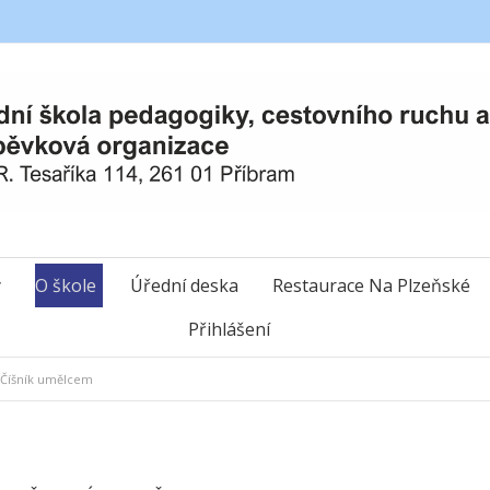
y
O škole
Úřední deska
Restaurace Na Plzeňské
Přihlášení
Číšník umělcem