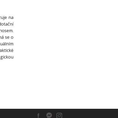
zuje na
dotační
ínosem.
ná se o
tuálním
aktické
ogickou