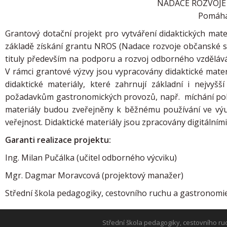
NADACE ROZVOJE
Pomáhá
Grantový dotační projekt pro vytváření didaktických mat
základě získání grantu NROS (Nadace rozvoje občanské s
tituly především na podporu a rozvoj odborného vzdělává
V rámci grantové výzvy jsou vypracovány didaktické mate
didaktické materiály, které zahrnují základní i nejvy
požadavkům gastronomických provozů, např. míchání pokr
materiály budou zveřejněny k běžnému používání ve vý
veřejnost. Didaktické materiály jsou zpracovány digitálními
Garanti realizace projektu:
Ing. Milan Pučálka (učitel odborného výcviku)
Mgr. Dagmar Moravcová (projektový manažer)
Střední škola pedagogiky, cestovního ruchu a gastronomi
Střední škola pedagogiky, cestovního ru