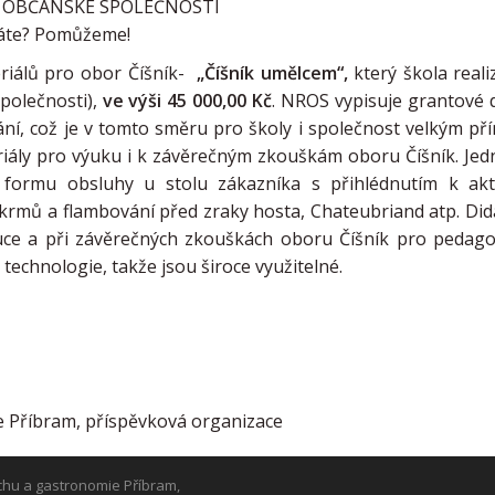
 OBČANSKÉ SPOLEČNOSTI
te? Pomůžeme!
eriálů pro obor Číšník-
„Číšník umělcem“,
který škola reali
polečnosti),
ve výši 45 000,00
Kč
. NROS vypisuje grantové 
ní, což je v tomto směru pro školy i společnost velkým př
riály pro výuku i k závěrečným zkouškám oboru Číšník. Jed
šší formu obsluhy u stolu zákazníka s přihlédnutím k ak
mů a flambování před zraky hosta, Chateubriand atp. Did
uce a při závěrečných zkouškách oboru Číšník pro pedag
 technologie, takže jsou široce využitelné.
e Příbram, příspěvková organizace
chu a gastronomie Příbram,