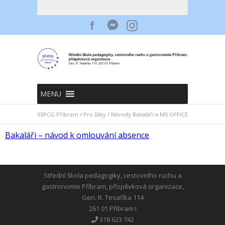
MENU
SSPCG Příbram
/
Pro žáky
/
Návody Bakaláři a MS OFFICE
Bakaláři – návod k omlouvání absence
Střední škola pedagogiky, cestovního ruchu a
gastronomie Příbram, příspěvková organizace,
Gen. R. Tesaříka 114
261 01 Příbram I
318 623 742