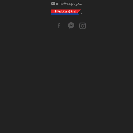
info@sspcg.cz
/