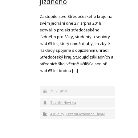
jízdného
Zastupitelstvo Středočeského kraje na
svém jednání dne 27. srpna 2018
schválilo projekt středočeského
jízdného pro žáky, studenty a seniory
nad 65 let, který umožní, aby jim zbylé
náklady spojené s dojížděním uhradil
Středočeský kraj. Studující základních a
středních škol včetně učilišť a senioři
nad 65 let budou […]
11. 9. 2018
Zdeněk Nevrkla
Aktuality
,
Ostatní oznámení školy