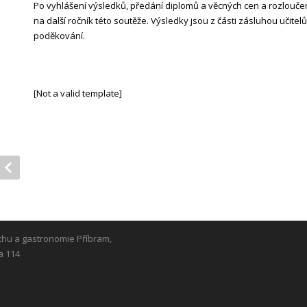
Po vyhlášení výsledků, předání diplomů a věcných cen a rozloučen
na další ročník této soutěže. Výsledky jsou z části zásluhou učitelů 
poděkování.
[Not a valid template]
chu a gastronomie Příbram,
a 114