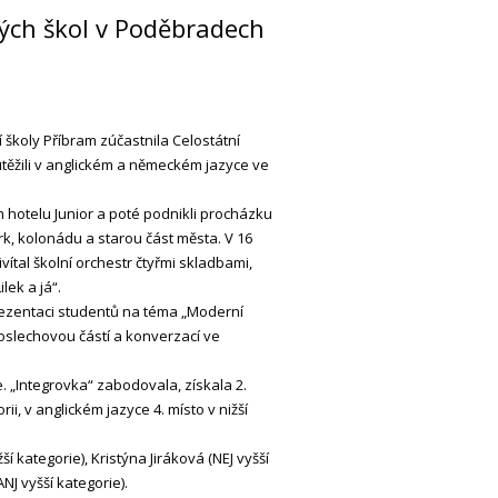
vých škol v Poděbradech
í školy Příbram zúčastnila Celostátní
utěžili v anglickém a německém jazyce ve
m hotelu Junior a poté podnikli procházku
rk, kolonádu a starou část města. V 16
ítal školní orchestr čtyřmi skladbami,
lek a já“.
prezentaci studentů na téma „Moderní
oslechovou částí a konverzací ve
. „Integrovka“ zabodovala, získala 2.
ii, v anglickém jazyce 4. místo v nižší
 kategorie), Kristýna Jiráková (NEJ vyšší
NJ vyšší kategorie).