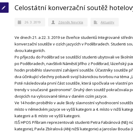
Celostátní konverzační soutěž hotelo
26. 3. 2019
Zdeněk Nevrkla
Aktuality
Ve dnech 21. a 22. 3. 2019 se čtveřice studentů Integrované středn
konverzační soutěže v cizích jazycích v Poděbradech. Studenti so
dvou kategoriích.
Po příjezdu do Poděbrad se soutěžící studenti ubytovali ve školní
po Poděbradech, navštívili Náměstí Jiřího z Poděbrad, lázeňský pa
hodin proběhlo slavnostní zahájení soutěže. Účastníky soutěže přiv
dva účinkující všechny pobavili svojí básnickou tvorbou na téma „Li
Poté následovala první část soutěže, která spočívala ve vlastní 
trendy v současné gastronomii“. Druhý den soutěž pokračovala p
dvojicích na vylosované téma v daném cizím jazyce.
Ve 14 hodin proběhlo v aule školy slavnostní vyhodnocení soutěže
místo v německém jazyce ve vyšší kategorii a 4. místo v nižší kategor
kategorii a 8. místo ve vyšší kategorii.
ISŠ HPOS Příbram reprezentovali studenti Petra Fabiánová (NEJ nižší
kategorie), Pavla Zbíralová (ANJ nižší kategorie) a Jaroslav Bouda (A