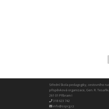
Střední škola pedagogiky, cestovního ru
příspěvková organizace, Gen. R. Tesařík
261 01 Příbram I
318 623 742
info@sspcg.cz