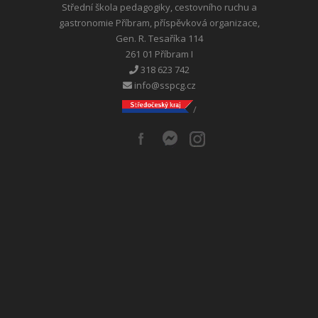
Střední škola pedagogiky, cestovního ruchu a
gastronomie Příbram, příspěvková organizace,
Gen. R. Tesaříka 114
261 01 Příbram I
318 623 742
info@sspcg.cz
/