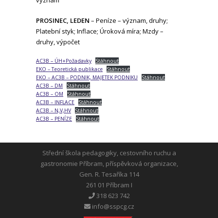
PROSINEC, LEDEN
– Peníze – význam, druhy;
Platební styk; Inflace; Úroková míra; Mzdy –
druhy, výpočet
AC3B – ÚH+Požadavky
Stáhnout
EKO – Teoretická publikace
Stáhnout
EKO – AC3B – PODNIK, MAJETEK PODNIKU
Stáhnout
AC3B – DM
Stáhnout
AC3B – OM
Stáhnout
AC3B – INFLACE
Stáhnout
AC3B – N,V,HV
Stáhnout
AC3B – PENÍZE
Stáhnout
Střední škola pedagogiky, cestovního ruchu a
gastronomie Příbram, příspěvková organizace,
Gen. R. Tesaříka 114
261 01 Příbram I
318 623 742
info@sspcg.cz