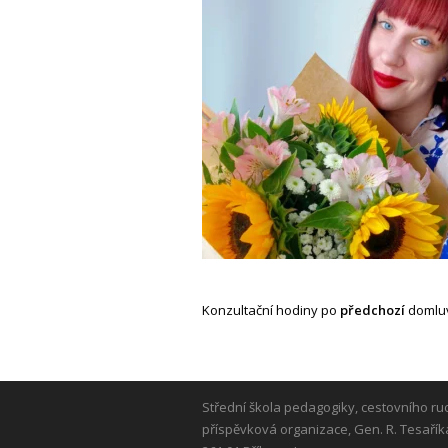
Konzultační hodiny po
předchozí
domlu
Střední škola pedagogiky, cestovního ru
příspěvková organizace, Gen. R. Tesařík