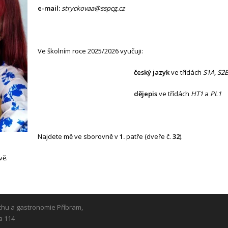
e-mail:
stryckovaa@
sspcg.cz
Ve školním roce 2025/2026 vyučuji:
český jazyk
ve třídách
S1A, S2B
dějepis
ve třídách
HT1
a
PL1
Najdete mě ve sborovně v
1.
patře (dveře č.
32
).
vě.
chu a gastronomie Příbram,
a 114