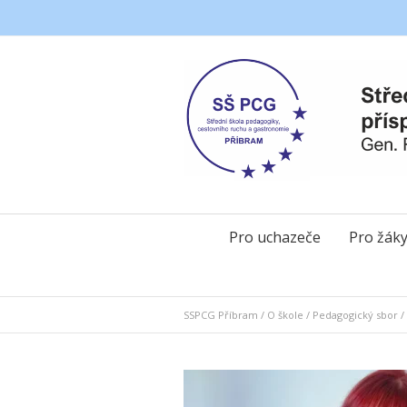
Pro uchazeče
Pro žák
SSPCG Příbram
/
O škole
/
Pedagogický sbor
/