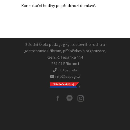
Konzultační hodiny po předchozí domluvě.
Střední škola pedagogiky, cestovního ruchu a
gastronomie Příbram, příspěvková organizace,
Gen. R. Tesaříka 114
261 01 Příbram I
318 623 742
info@sspcg.cz
/