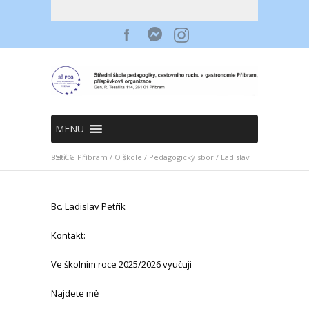
MENU
SSPCG Příbram
Ladislav Petřík
/
O škole
/
Pedagogický sbor
/
Bc. Ladislav Petřík
Kontakt:
Ve školním roce 2025/2026 vyučuji
Najdete mě