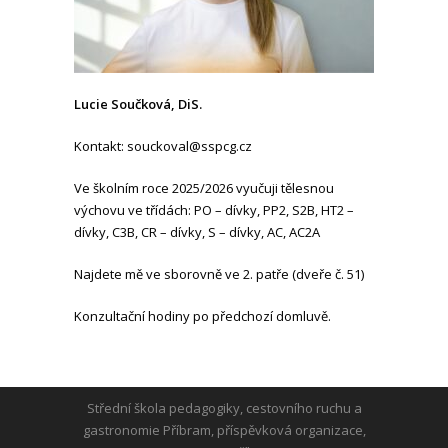
Lucie Součková, DiS.
Kontakt: souckoval@sspcg.cz
Ve školním roce 2025/2026 vyučuji tělesnou
výchovu ve třídách: PO – dívky, PP2, S2B, HT2 –
dívky, C3B, CR – dívky, S – dívky, AC, AC2A
Najdete mě ve sborovně ve 2. patře (dveře č. 51)
Konzultační hodiny po předchozí domluvě.
Střední škola pedagogiky, cestovního ruchu a
gastronomie Příbram, příspěvková organizace,