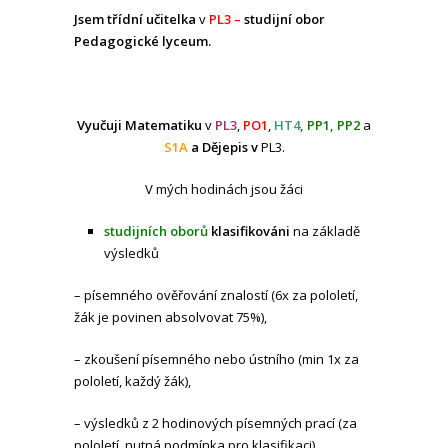
Jsem třídní učitelka
v
PL3 –
studijní obor
Pedagogické lyceum.
Vyučuji Matematiku
v
PL3
,
PO1
,
HT4
, PP1, PP2
a
S1A
a Dějepis v
PL3.
V mých hodinách jsou žáci
studijních oborů
klasifikováni
na základě
výsledků
– písemného ověřování znalostí (6x za pololetí,
žák je povinen absolvovat 75%),
– zkoušení písemného nebo ústního (min 1x za
pololetí, každý žák),
– výsledků z 2 hodinových písemných prací (za
pololetí, nutná podmínka pro klasifikaci),