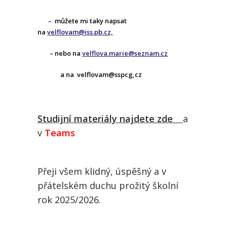
– můžete mi taky napsat
na
velflovam@iss.pb.cz,
– nebo na
velflova.marie@seznam.cz
a na velflovam@sspcg,cz
Studijní materiály najdete zde
a
v
Teams
Přeji všem klidný, úspěšný a v
přátelském duchu prožitý školní
rok 2025/2026.