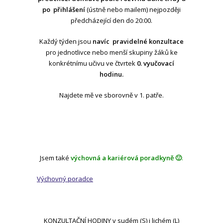
po přihlášení
(ústně nebo mailem) nejpozději
předcházející den do 20:00.
Každý týden jsou
navíc pravidelné konzultace
pro jednotlivce nebo menší skupiny žáků ke
konkrétnímu učivu ve čtvrtek
0. vyučovací
hodinu.
Najdete mě ve sborovně v 1. patře.
Jsem také
výchovná a kariérová poradkyně 🙂
.
Výchovný poradce
KONZULTAČNÍ HODINY v sudém (S) i lichém (L)