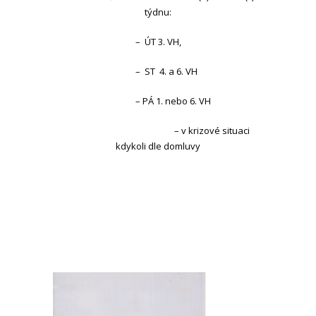
týdnu:
– ÚT 3. VH,
– ST 4. a 6. VH
– PÁ 1. nebo 6. VH
– v krizové situaci
kdykoli dle domluvy