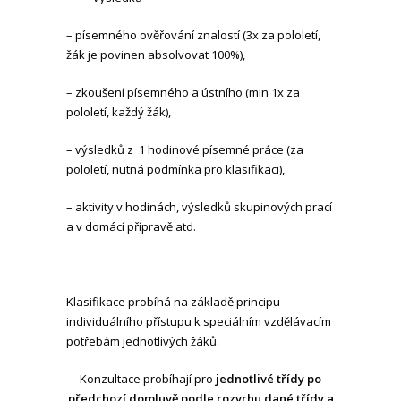
– písemného ověřování znalostí (3x za pololetí,
žák je povinen absolvovat 100%),
– zkoušení písemného a ústního (min 1x za
pololetí, každý žák),
– výsledků z 1 hodinové písemné práce (za
pololetí, nutná podmínka pro klasifikaci),
– aktivity v hodinách, výsledků skupinových prací
a v domácí přípravě atd.
Klasifikace probíhá na základě principu
individuálního přístupu k speciálním vzdělávacím
potřebám jednotlivých žáků.
Konzultace probíhají pro
jednotlivé třídy po
předchozí domluvě podle rozvrhu dané třídy a