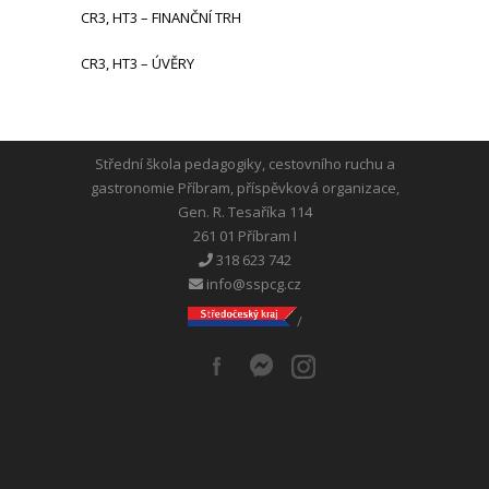
CR3, HT3 – FINANČNÍ TRH
CR3, HT3 – ÚVĚRY
Střední škola pedagogiky, cestovního ruchu a
gastronomie Příbram, příspěvková organizace,
Gen. R. Tesaříka 114
261 01 Příbram I
318 623 742
info@sspcg.cz
/