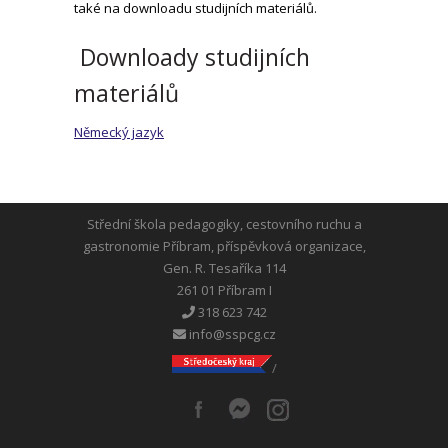
také na downloadu studijních materiálů.
Downloady studijních
materiálů
Německý jazyk
Střední škola pedagogiky, cestovního ruchu a
gastronomie Příbram, příspěvková organizace,
Gen. R. Tesaříka 114
261 01 Příbram I
318 623 742
info@sspcg.cz
/