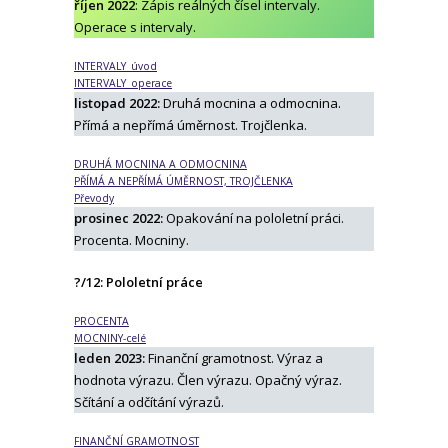
říjen 2022
: Zápis reálných čísel intervaly.
Operace s intervaly.
INTERVALY_úvod
INTERVALY_operace
listopad 2022:
Druhá mocnina a odmocnina.
Přímá a nepřímá úměrnost. Trojčlenka.
DRUHÁ MOCNINA A ODMOCNINA
PŘÍMÁ A NEPŘÍMÁ ÚMĚRNOST, TROJČLENKA
Převody
prosinec 2022:
Opakování na pololetní práci.
Procenta. Mocniny.
?/12: Pololetní práce
PROCENTA
MOCNINY-celé
leden 2023:
Finanční gramotnost. Výraz a
hodnota výrazu. Člen výrazu. Opačný výraz.
Sčítání a odčítání výrazů.
FINANČNÍ GRAMOTNOST