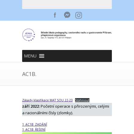
MENU
AC1B.
Zásady klasifikace MAT SOU 22-23
Stáhnout
září 2022:
Početní operace s přirozenými, celými
a racionálními čísly (zlomky).
1_AC1B_ZADÁNÍ
1_AC1B_ŘEŠENÍ