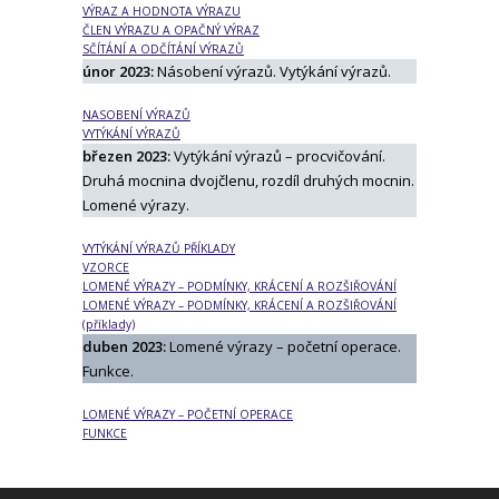
VÝRAZ A HODNOTA VÝRAZU
ČLEN VÝRAZU A OPAČNÝ VÝRAZ
SČÍTÁNÍ A ODČÍTÁNÍ VÝRAZŮ
únor 2023:
Násobení výrazů. Vytýkání výrazů.
NASOBENÍ VÝRAZŮ
VYTÝKÁNÍ VÝRAZŮ
březen 2023:
Vytýkání výrazů – procvičování.
Druhá mocnina dvojčlenu, rozdíl druhých mocnin.
Lomené výrazy.
VYTÝKÁNÍ VÝRAZŮ PŘÍKLADY
VZORCE
LOMENÉ VÝRAZY – PODMÍNKY, KRÁCENÍ A ROZŠIŘOVÁNÍ
LOMENÉ VÝRAZY – PODMÍNKY, KRÁCENÍ A ROZŠIŘOVÁNÍ
(příklady)
duben 2023:
Lomené výrazy – početní operace.
Funkce.
LOMENÉ VÝRAZY – POČETNÍ OPERACE
FUNKCE