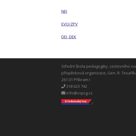
NEJ
EVO/ZPV
DEJ, DEK
Střední škola pedagogiky, cestovního ru
příspěvková organizace, Gen. R. Tesařík
261 01 Příbram I
318 623 742
info@sspcg.cz
/