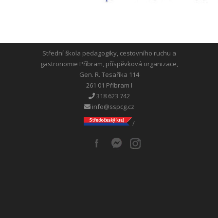
Střední škola pedagogiky, cestovního ruchu a
gastronomie Příbram, příspěvková organizace,
Gen. R. Tesaříka 114
261 01 Příbram I
318 623 742
info@sspcg.cz
/