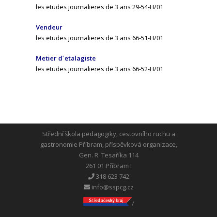
les etudes journalieres de 3 ans 29-54-H/01
Vendeur
les etudes journalieres de 3 ans 66-51-H/01
Metier d´etalagiste
les etudes journalieres de 3 ans 66-52-H/01
Střední škola pedagogiky, cestovního ruchu a
gastronomie Příbram, příspěvková organizace,
Gen. R. Tesaříka 114
261 01 Příbram I
318 623 742
info@sspcg.cz
/