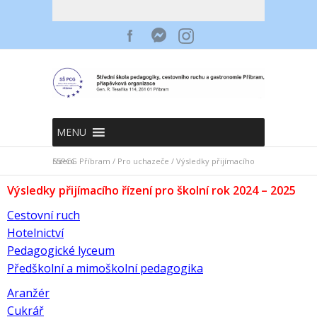
MENU
SSPCG Příbram
Výsledky přijímacího řízení
/
Pro uchazeče
/
Výsledky přijímacího řízení pro školní rok 2024 – 2025
Cestovní ruch
Hotelnictví
Pedagogické lyceum
Předškolní a mimoškolní pedagogika
Aranžér
Cukrář