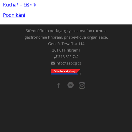
Kuchař – číšník
Podnikání
Střední škola pedagogiky, cestovního ruchu a
gastronomie Příbram, příspěvková organizace,
Gen. R. Tesaříka 114
261 01 Příbram I
318 623 742
info@sspcg.cz
/