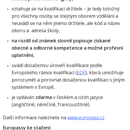
vztahuje se na kvalifikaci držitele – je tedy totožný
pro všechny osoby se stejným oborem vzdělání a
neuvádí se na něm jméno držitele, ale kód a název
oboru a adresa školy,
na rozdíl od známek slovně popisuje získané
obecné a odborné kompetence a možné profesní
uplatnění,
uvádí dosaženou úroveň kvalifikace podle
Evropského rámce kvalifikací (
EQF
), která umožňuje
porozumět a porovnat dosaženou kvalifikaci s jiným
systémem v Evropě,
je vydáván
zdarma
v českém a cizím jazyce
(angličtině, němčině, francouzštině).
Další informace naleznete na
www.europass.cz
Europassy ke stažení: