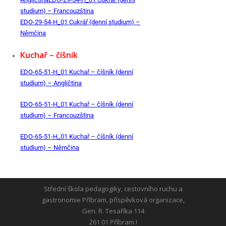
studium) – Francouzština
EDO-29-54-H_01 Cukrář (denní studium) –
Němčina
Kuchař – číšník
EDO-65-51-H_01 Kuchař – číšník (denní
studium) – Angličtina
EDO-65-51-H_01 Kuchař – číšník (denní
studium) – Francouzština
EDO-65-51-H_01 Kuchař – číšník (denní
studium) – Němčina
Střední škola pedagogiky, cestovního ruchu a
gastronomie Příbram, příspěvková organizace,
Gen. R. Tesaříka 114
261 01 Příbram I