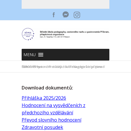
MENU
SSPCG Příbram
Nabídka oborů a přijímací řízení
Dokumenty
/
S maturitní zkouškou
/
Pro žáky
/
/
Pedagogické lyceum
/
Download dokumentů:
Přihláška 2025/2026
Hodnocení na vysvědčeních z
předchozího vzdělávání
Převod slovního hodnocení
Zdravotní posudek