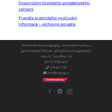
Doporučení školského poradenského
zařízení
Pravidla praktického vyučování
Informace – výchovný poradce
Střední škola pedagogiky, cestovního ruchu a
gastronomie Příbram, příspěvková organizace,
Gen. R. Tesaříka 114
261 01 Příbram I
318 623 742
info@sspcg.cz
/