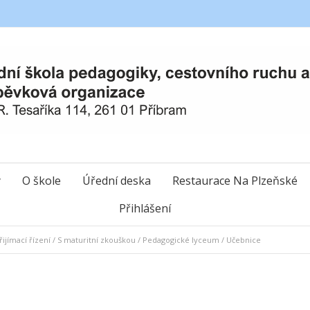
y
O škole
Úřední deska
Restaurace Na Plzeňské
Přihlášení
ijímací řízení
/
S maturitní zkouškou
/
Pedagogické lyceum
/
Učebnice