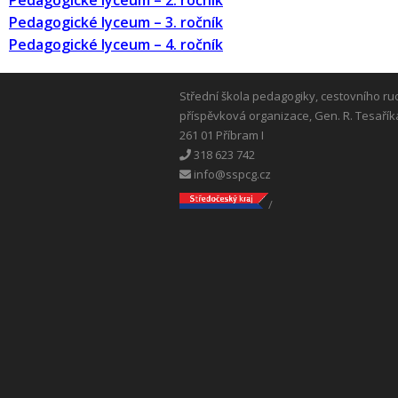
Pedagogické lyceum – 2. ročník
Pedagogické lyceum – 3. ročník
Pedagogické lyceum – 4. ročník
Střední škola pedagogiky, cestovního ru
příspěvková organizace, Gen. R. Tesařík
261 01 Příbram I
318 623 742
info@sspcg.cz
/