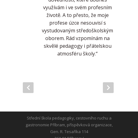
využívám i ve svém profesním
životě. A to přesto, že moje
profese úzce nesouvisí s
vystudovaným středoškolským
oborem. Rád vzpomínám na
skvělé pedagogy i přátelskou
atmosféru školy.“
Střední škola pedagogiky, cestovního ruchu a
gastronomie Příbram, příspěvková organizace,
Gen. R. Tesaříka 114