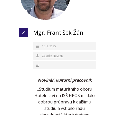
Mgr. František Žán
16. 1. 2025
Zdeněk Nevrkla
Novinář, kulturní pracovník
„Studium maturitního oboru
Hotelnictví na ISŠ HPOS mi dalo
dobrou průpravu k dalšímu
studiu a vštípilo řadu
dovedností, které dodnes