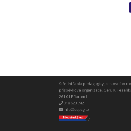
Střední škola pedagogiky, cestovního ru
příspěvková organizace, Gen. R. Tesařík
261 01 Příbram I
318 623 742
info@sspcg.cz
/