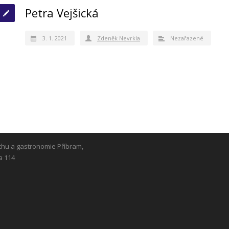
Petra Vejšická
3. 1. 2021
Zdeněk Nevrkla
Nezařazené
chu a gastronomie Příbram,
a 114