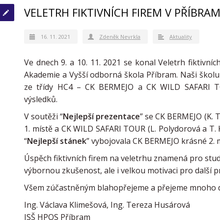
VELETRH FIKTIVNÍCH FIREM V PŘÍBRAM
16. 11. 2021
Zdeněk Nevrkla
Aktuality
Ve dnech 9. a 10. 11. 2021 se konal Veletrh fiktivní
Akademie a Vyšší odborná škola Příbram. Naši školu 
ze třídy HC4 – CK BERMEJO a CK WILD SAFARI TO
výsledků.
V soutěži “
Nejlepší prezentace
” se CK BERMEJO (K. T
1. místě a CK WILD SAFARI TOUR (L. Polydorová a T. 
“
Nejlepší stánek
” vybojovala CK BERMEJO krásné 2. m
Úspěch fiktivních firem na veletrhu znamená pro stu
výbornou zkušenost, ale i velkou motivaci pro další pr
Všem zúčastněným blahopřejeme a přejeme mnoho da
Ing. Václava Klimešová, Ing. Tereza Husárová
ISŠ HPOS Příbram