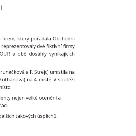
I
ch firem, který pořádala Obchodní
reprezentovaly dvě fiktivní firmy
UR a obě dosáhly vynikajících
runečková a F. Strejc) umístila na
Kuthanová) na 4. místě. V soutěži
ísto.
denty nejen velké ocenění a
áci.
lších takových úspěchů.