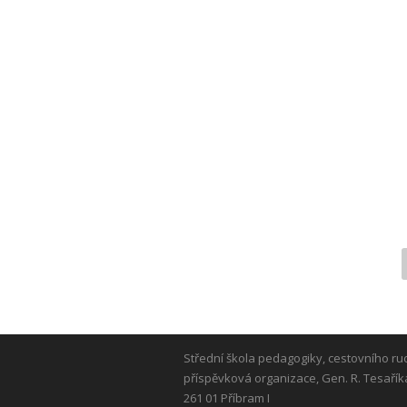
Střední škola pedagogiky, cestovního ru
příspěvková organizace, Gen. R. Tesařík
261 01 Příbram I