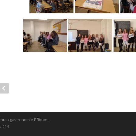
chu a gastronomie Příbram,
a 114