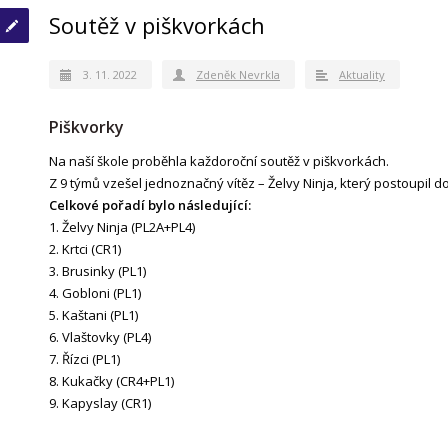
Soutěž v piškvorkách
3. 11. 2022
Zdeněk Nevrkla
Aktuality
Piškvorky
Na naší škole proběhla každoroční soutěž v piškvorkách.
Z 9 týmů vzešel jednoznačný vítěz – Želvy Ninja
, který postoupil d
Celkové pořadí bylo následující:
1.
Želvy Ninja (PL2A+PL4)
2.
Krtci (CR1)
3.
Brusinky (PL1)
4.
Gobloni (PL1)
5.
Kaštani (PL1)
6.
Vlaštovky (PL4)
7.
Řízci (PL1)
8.
Kukačky (CR4+PL1)
9.
Kapyslay (CR1)