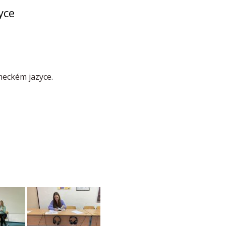
yce
meckém jazyce.