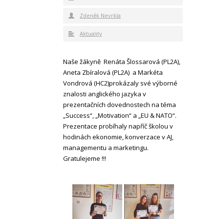
Zdeněk Nevrkla
Aktuality
Naše žákyně Renáta Šlossarová (PL2A),
Aneta Zbíralová (PL2A) a Markéta
Vondrová (HC2)prokázaly své výborné
znalosti anglického jazyka v
prezentačních dovednostech na téma
„Success“, „Motivation“ a „EU & NATO“.
Prezentace probíhaly napříč školou v
hodinách ekonomie, konverzace v AJ,
managementu a marketingu.
Gratulejeme !!!