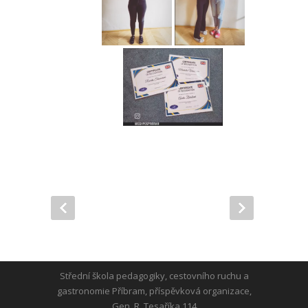
Střední škola pedagogiky, cestovního ruchu a
gastronomie Příbram, příspěvková organizace,
Gen. R. Tesaříka 114