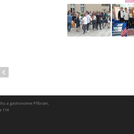
chu a gastronomie Příbram,
a 114