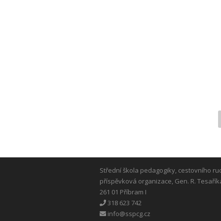
Střední škola pedagogiky, cestovního ru
příspěvková organizace, Gen. R. Tesařík
261 01 Příbram I
318 623 742
info@sspcg.cz