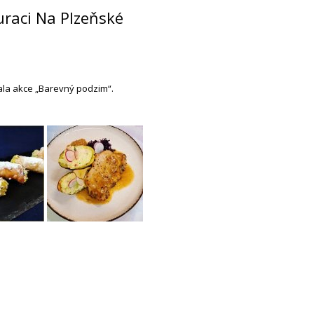
uraci Na Plzeňské
nala akce „Barevný podzim“.