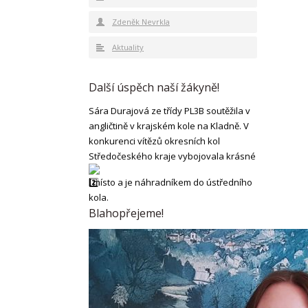
Zdeněk Nevrkla
Aktuality
Další úspěch naší žákyně!
Sára Durajová ze třídy PL3B soutěžila v
angličtině v krajském kole na Kladně. V
konkurenci vítězů okresních kol
Středočeského kraje vybojovala krásné
. místo a je náhradníkem do ústředního
kola.
Blahopřejeme!