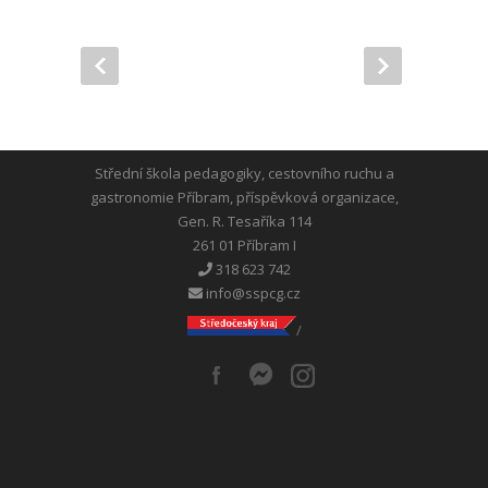
Střední škola pedagogiky, cestovního ruchu a
gastronomie Příbram, příspěvková organizace,
Gen. R. Tesaříka 114
261 01 Příbram I
318 623 742
info@sspcg.cz
/