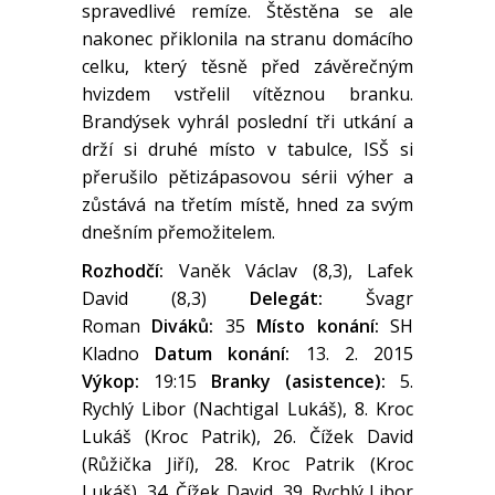
spravedlivé remíze. Štěstěna se ale
nakonec přiklonila na stranu domácího
celku, který těsně před závěrečným
hvizdem vstřelil vítěznou branku.
Brandýsek vyhrál poslední tři utkání a
drží si druhé místo v tabulce, ISŠ si
přerušilo pětizápasovou sérii výher a
zůstává na třetím místě, hned za svým
dnešním přemožitelem.
Rozhodčí:
Vaněk Václav (8,3), Lafek
David (8,3)
Delegát:
Švagr
Roman
Diváků:
35
Místo konání:
SH
Kladno
Datum konání:
13. 2. 2015
Výkop:
19:15
Branky (asistence):
5.
Rychlý Libor (Nachtigal Lukáš), 8. Kroc
Lukáš (Kroc Patrik), 26. Čížek David
(Růžička Jiří), 28. Kroc Patrik (Kroc
Lukáš), 34. Čížek David, 39. Rychlý Libor