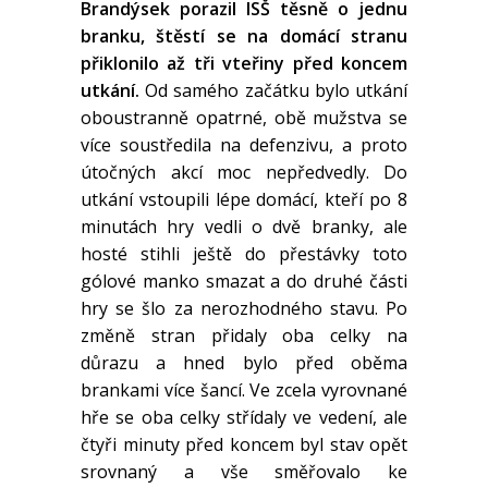
Brandýsek porazil ISŠ těsně o jednu
branku, štěstí se na domácí stranu
přiklonilo až tři vteřiny před koncem
utkání.
Od samého začátku bylo utkání
oboustranně opatrné, obě mužstva se
více soustředila na defenzivu, a proto
útočných akcí moc nepředvedly. Do
utkání vstoupili lépe domácí, kteří po 8
minutách hry vedli o dvě branky, ale
hosté stihli ještě do přestávky toto
gólové manko smazat a do druhé části
hry se šlo za nerozhodného stavu. Po
změně stran přidaly oba celky na
důrazu a hned bylo před oběma
brankami více šancí. Ve zcela vyrovnané
hře se oba celky střídaly ve vedení, ale
čtyři minuty před koncem byl stav opět
srovnaný a vše směřovalo ke