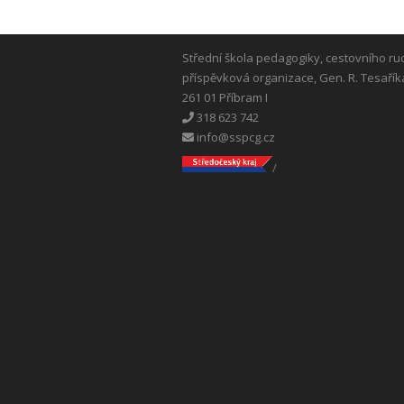
Střední škola pedagogiky, cestovního ru
příspěvková organizace, Gen. R. Tesařík
261 01 Příbram I
318 623 742
info@sspcg.cz
/