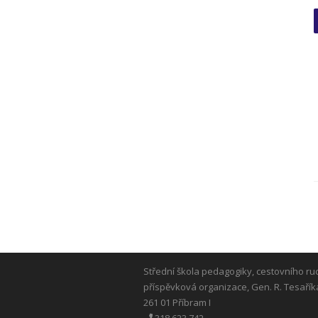
Střední škola pedagogiky, cestovního ru
příspěvková organizace, Gen. R. Tesařík
261 01 Příbram I