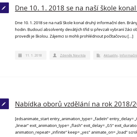
Dne 10. 1. 2018 se na naší škole kona
Dne 10. 1. 2018 se na naší škole konal druhý informační den. Brán
hodin. Budoucí absolventy devátých tříd si převzali vybraní žáci o
provedli je školou. Zájemci si mohli prohlédnout počítačovou […]
11. 1. 2018
Zdeněk Nevrkla
Aktuality
,
Informačn
Nabídka oborů vzdělání na rok 2018/
[edsanimate_start entry_animation_type= „fadeIn“ entry_delay= „0
„linear“ exit_animation_type= „flash“ exit_delay= „0.5“ exit_duration
animation_repeat= „infinite“ keep= „yes“ animate_on= „load“ scrol