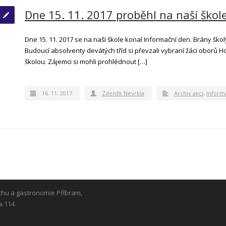
Dne 15. 11. 2017 proběhl na naší škol
Dne 15. 11. 2017 se na naší škole konal Informační den. Brány ško
Budoucí absolventy devátých tříd si převzali vybraní žáci oborů Hot
školou. Zájemci si mohli prohlédnout […]
16. 11. 2017
Zdeněk Nevrkla
Archiv akcí
,
Inform
chu a gastronomie Příbram,
a 114