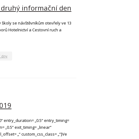
l druhý informační den
y školy se návštěvníkům otevřely ve 13
borů Hotelnictví a Cestovní ruch a
í dny
2019
“ entry_duration= „0.5“ entry_timing=
= „0.5“ exit_timing= „linear“
l_offset= „“ custom_css_class= „“]Ve