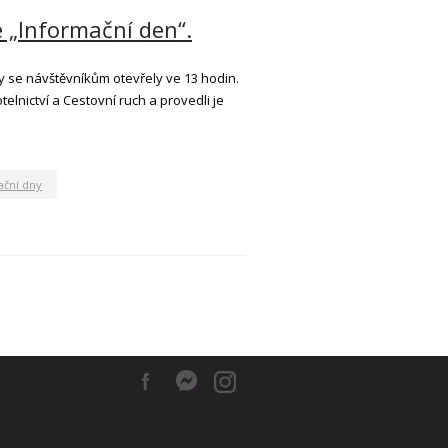
e „Informační den“.
ly se návštěvníkům otevřely ve 13 hodin.
elnictví a Cestovní ruch a provedli je
ační dny