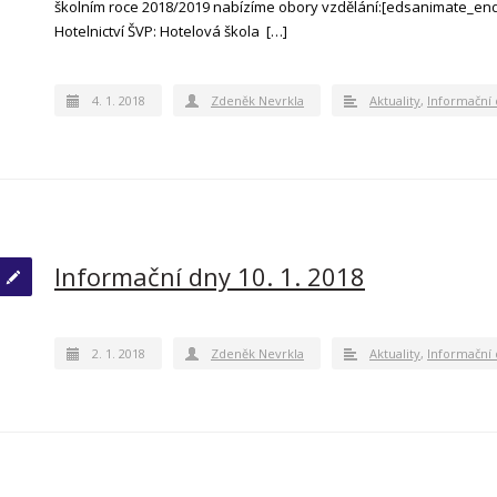
školním roce 2018/2019 nabízíme obory vzdělání:[edsanimate_en
Hotelnictví ŠVP: Hotelová škola […]
4. 1. 2018
Zdeněk Nevrkla
Aktuality
,
Informační
Informační dny 10. 1. 2018
2. 1. 2018
Zdeněk Nevrkla
Aktuality
,
Informační