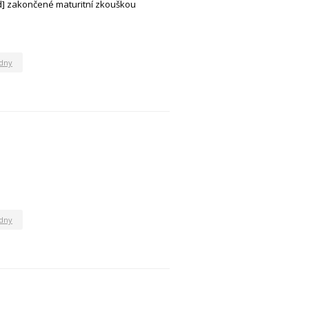
d] zakončené maturitní zkouškou
 dny
 dny