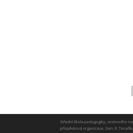
Střední škola pedagogiky, cestovního ru
příspěvková organizace, Gen. R. Tesařík