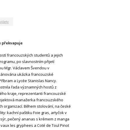
výlety
le překvapuje
ostí francouzských studentů a jejich
ogramu, po slavnostním přijetí
tou Mgr. Václavem Švendou v
plánována ukázka francouzské
Příbram a Lycée Stanislas Nancy.
astnila řada významných hostů z
kého kraje, reprezentanti francouzské
rojektová manažerka francouzského
ích organizací. Během stolování, na české
ty: kachní paštiku Foie gras, artyčok v
ozí sýr, pečený ananas s krémem z manga
vaux les gryphees a Coté de Toul Pinot