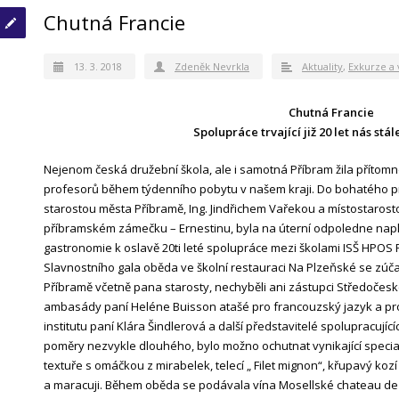
Chutná Francie
13. 3. 2018
Zdeněk Nevrkla
Aktuality
,
Exkurze a 
Chutná Francie
Spolupráce trvající již 20 let nás stá
Nejenom česká družební škola, ale i samotná Příbram žila přítomn
profesorů během týdenního pobytu v našem kraji. Do bohatého pr
starostou města Příbramě, Ing. Jindřichem Vařekou a místostaros
příbramském zámečku – Ernestinu, byla na úterní odpoledne na
gastronomie k oslavě 20ti leté spolupráce mezi školami ISŠ HPOS 
Slavnostního gala oběda ve školní restauraci Na Plzeňské se zúč
Příbramě včetně pana starosty, nechyběli ani zástupci Středočes
ambasády paní Heléne Buisson atašé pro francouzský jazyk a p
institutu paní Klára Šindlerová a další představitelé spolupracujíc
poměry nezvykle dlouhého, bylo možno ochutnat vynikající speciali
textuře s omáčkou z mirabelek, telecí „ Filet mignon“, křupavý k
a maracuji. Během oběda se podávala vína Mosellské chateau de 