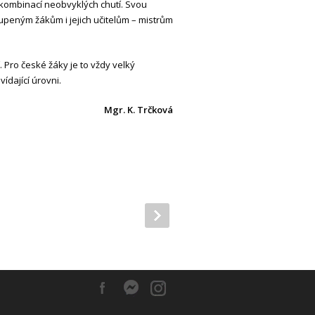
d kombinací neobvyklých chutí. Svou
peným žákům i jejich učitelům – mistrům
. Pro české žáky je to vždy velký
ídající úrovni.
Mgr. K. Trčková