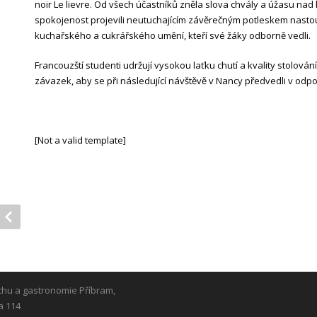
noir Le lievre. Od všech účastníků zněla slova chvály a úžasu na
spokojenost projevili neutuchajícím závěrečným potleskem nastou
kuchařského a cukrářského umění, kteří své žáky odborně vedli.
Francouzští studenti udržují vysokou laťku chutí a kvality stolování
závazek, aby se při následující návštěvě v Nancy předvedli v odpov
[Not a valid template]
chu a gastronomie Příbram,
a 114