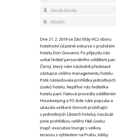
Zdeněk Nevrkla
Aktuality
Dne 21. 2. 2019 se žáci třídy HC2 oboru
hotelnictví účastnili exkurze v pražském
hotelu Don Giovanni. Po příjezdu nás
uvítal ředitel personálního oddělení pan
Černý, který nám následně představil
zástupce celého managementu hotelu.
Poté následovala prohlídka jednotlivých
úseků hotelu. Nejdříve nás ředitelka
hotelu paní. Faitová provedla oddělením
Houskeeping a FO (kde nám popsala a
ukázala veškeré činnosti probíhající
v jednotlivých částech hotelu), navázali
jsme prohlídkou celého F&B úseku
(např. executive lounge s velkou
terasou s výhledem na Prahu, lobby