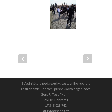
Střední škola pedagogiky, cestovního ruchu a
gastronomie Příbram, příspěvková organizace,
Gen. R. Tesaříka 114
261 01 Příbram I
318 623 742
info@sspcg.cz